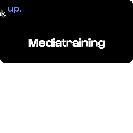
up.
ak
Mediatraining